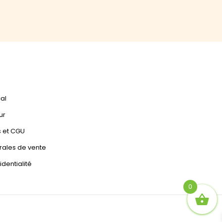
cal
ur
s et CGU
rales de vente
identialité
0