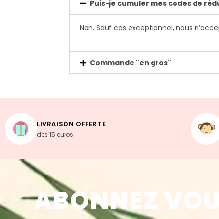
Puis-je cumuler mes codes de rédu
Non. Sauf cas exceptionnel, nous n’acc
Commande "en gros"
LIVRAISON OFFERTE
des 15 euros
ABONNEZ VOU