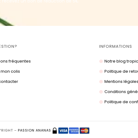
t recevez un bon de réduction de 5€
ESTION?
INFORMATIONS
ions fréquentes
Notre blog tropi
 mon colis
Politique de reto
contacter
Mentions légale
Conditions géné
Politique de conf
YRIGHT –
PASSION ANANAS