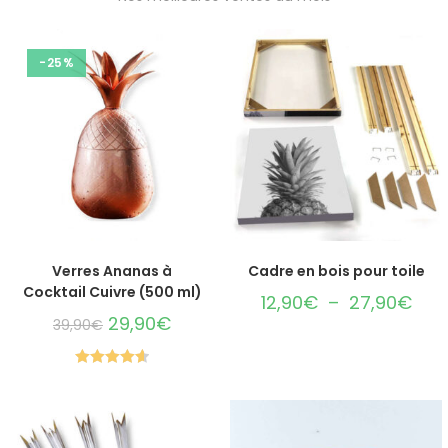
-25%
AJOUTER AU PANIER
CHOIX DES OPTIONS
Verres Ananas à
Cadre en bois pour toile
Cocktail Cuivre (500 ml)
12,90
€
–
27,90
€
29,90
€
39,90
€
Note
4.63
sur 5