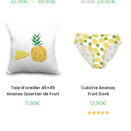
32,90
€
–
39,90
€
24,90
€
34,90
€
AJOUTER AU PANIER
CHOIX DES OPTIONS
Taie d’oreiller 45×45
Culotte Ananas
Ananas Quartier de Fruit
Fruit Doré
11,90
€
13,90
€
Note
5.00
sur 5