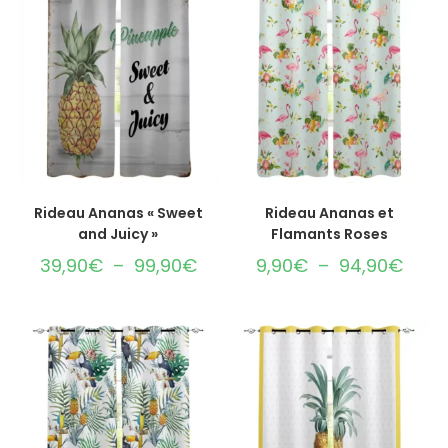
CHOIX DES OPTIONS
CHOIX DES OPTIONS
Rideau Ananas « Sweet
Rideau Ananas et
and Juicy »
Flamants Roses
39,90
€
–
99,90
€
9,90
€
–
94,90
€