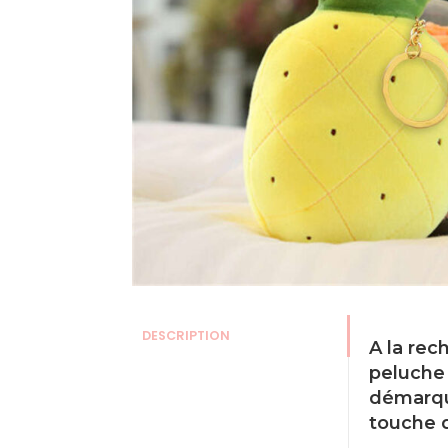
DESCRIPTION
A la rec
peluche 
démarque
touche d