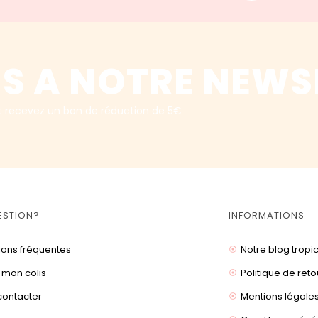
S A NOTRE NEWS
t recevez un bon de réduction de 5€
ESTION?
INFORMATIONS
ions fréquentes
Notre blog tropi
 mon colis
Politique de reto
contacter
Mentions légale