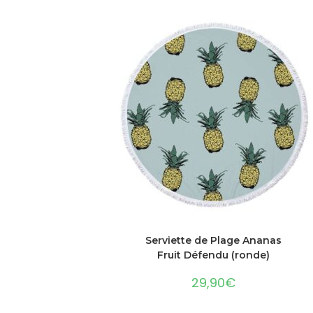
AJOUTER AU PANIER
Serviette de Plage Ananas
Fruit Défendu (ronde)
29,90
€