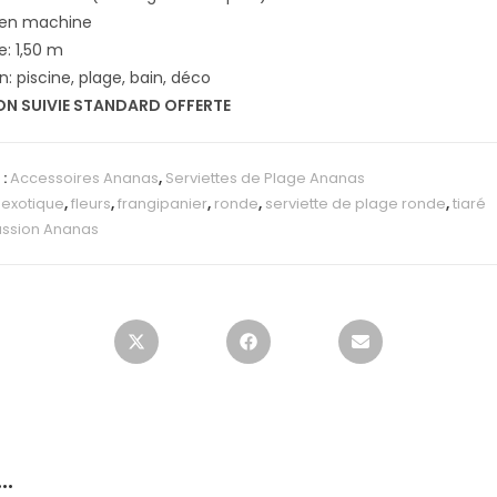
 en machine
: 1,50 m
on: piscine, plage, bain, déco
ON SUIVIE STANDARD OFFERTE
 :
Accessoires Ananas
,
Serviettes de Plage Ananas
:
exotique
,
fleurs
,
frangipanier
,
ronde
,
serviette de plage ronde
,
tiaré
ssion Ananas
i…