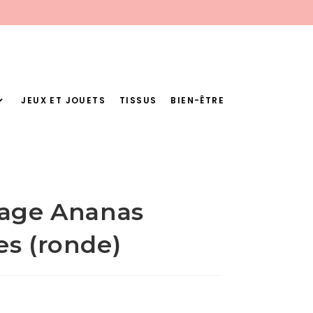
JEUX ET JOUETS
TISSUS
BIEN-ÊTRE
lage Ananas
es (ronde)