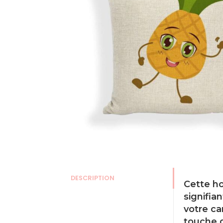
DESCRIPTION
Cette ho
signifia
votre ca
touche d