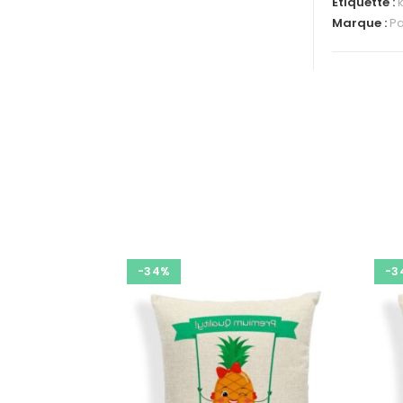
Étiquette :
Marque :
Pa
-34%
-3