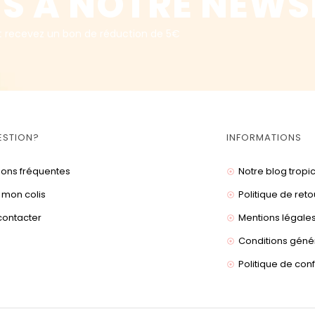
S A NOTRE NEWS
t recevez un bon de réduction de 5€
ESTION?
INFORMATIONS
ions fréquentes
Notre blog tropi
 mon colis
Politique de reto
contacter
Mentions légale
Conditions géné
Politique de conf