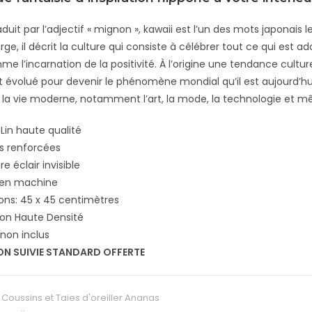
duit par l’adjectif « mignon », kawaii est l’un des mots japonais
arge, il décrit la culture qui consiste à célébrer tout ce qui est 
me l’incarnation de la positivité. À l’origine une tendance cultu
 évolué pour devenir le phénomène mondial qu’il est aujourd’h
la vie moderne, notamment l’art, la mode, la technologie et mê
 Lin haute qualité
s renforcées
e éclair invisible
 en machine
ons: 45 x 45 centimètres
ion Haute Densité
non inclus
ON SUIVIE STANDARD OFFERTE
:
Coussins et Taies d'oreiller Ananas