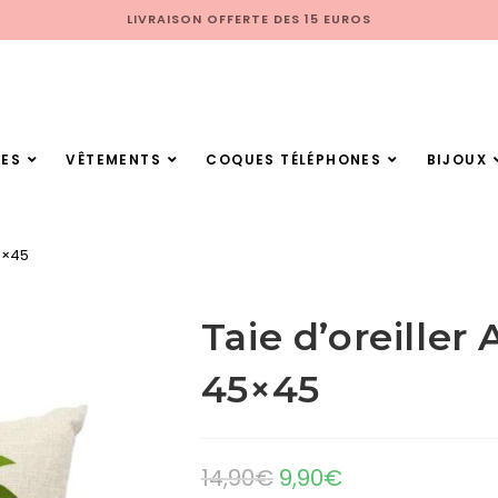
LIVRAISON OFFERTE DES 15 EUROS
ES
VÊTEMENTS
COQUES TÉLÉPHONES
BIJOUX
5×45
Taie d’oreiller
45×45
14,90
€
9,90
€