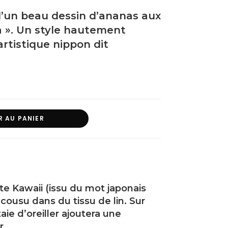
 d’un beau dessin d’ananas aux
 ». Un style hautement
artistique nippon dit
R AU PANIER
ite Kawaii (issu du mot japonais
 cousu dans du tissu de lin. Sur
ie d’oreiller ajoutera une
r.