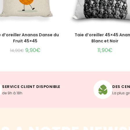
AJOUTER AU PANIER
AJOUTER AU PANIER
e d’oreiller Ananas Danse du
Taie d’oreiller 45×45 Ana
Fruit 45×45
Blanc et Noir
9,90
€
11,90
€
14,90
€
SERVICE CLIENT DISPONIBLE
DES CEN
de 9h à 18h
La plus g