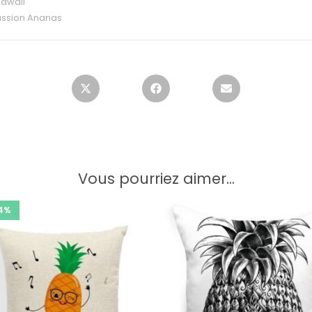
kawaii
ssion Ananas
Vous pourriez aimer...
4%