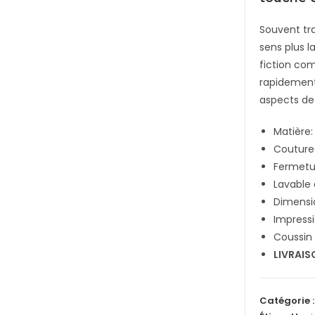
Souvent tra
sens plus l
fiction com
rapidement
aspects de 
Matière:
Couture
Fermetur
Lavable
Dimensi
Impress
Coussin 
LIVRAIS
Catégorie 