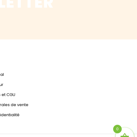
LETTER
cal
ur
s et CGU
rales de vente
identialité
0