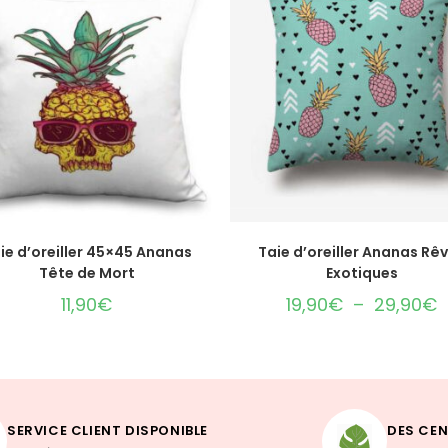
AJOUTER AU PANIER
CHOIX DES OPTIONS
ie d’oreiller 45×45 Ananas
Taie d’oreiller Ananas Rê
Tête de Mort
Exotiques
11,90
€
19,90
€
–
29,90
€
SERVICE CLIENT DISPONIBLE
DES CEN