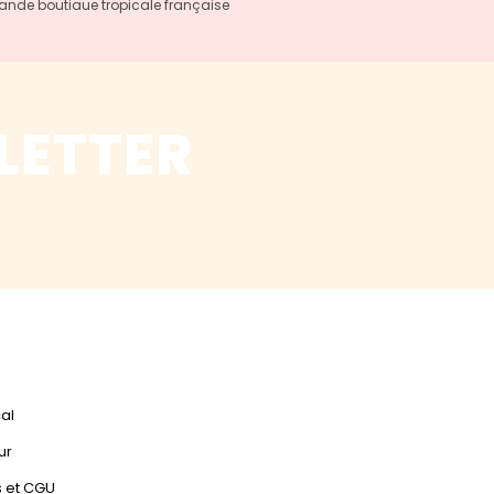
rande boutiaue tropicale française
LETTER
cal
ur
s et CGU