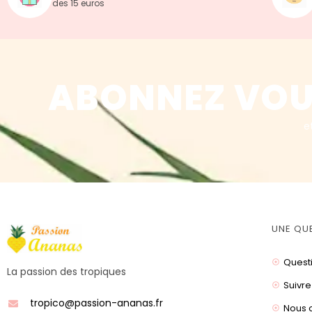
des 15 euros
ABONNEZ VOU
e
UNE QU
Quest
La passion des tropiques
Suivre
tropico@passion-ananas.fr
Nous 