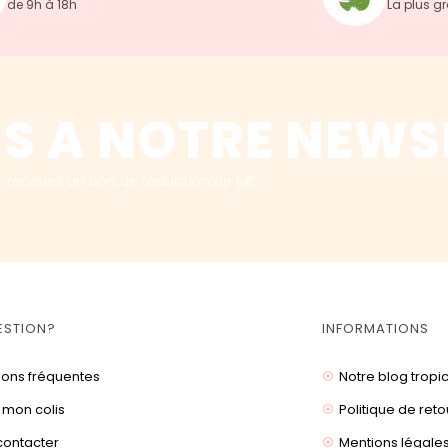
de 9h à 18h
La plus g
S A NOTRE NEWS
t recevez un bon de réduction de 5€
ESTION?
INFORMATIONS
ions fréquentes
Notre blog tropi
 mon colis
Politique de reto
contacter
Mentions légale