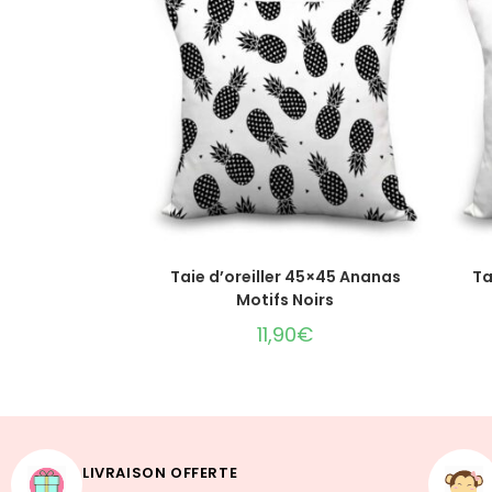
AJOUTER AU PANIER
Taie d’oreiller 45×45 Ananas
Ta
Motifs Noirs
11,90
€
LIVRAISON OFFERTE