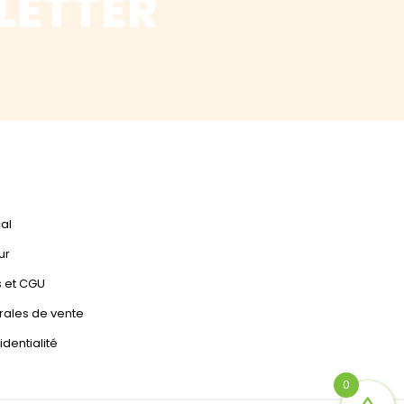
LETTER
cal
ur
s et CGU
rales de vente
identialité
0