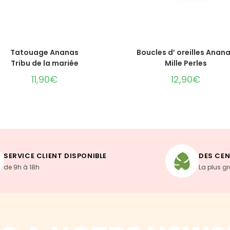
LIRE LA SUITE
AJOUTER AU PANIER
Tatouage Ananas
Boucles d’ oreilles Anan
Tribu de la mariée
Mille Perles
11,90
€
12,90
€
SERVICE CLIENT DISPONIBLE
DES CEN
de 9h à 18h
La plus g