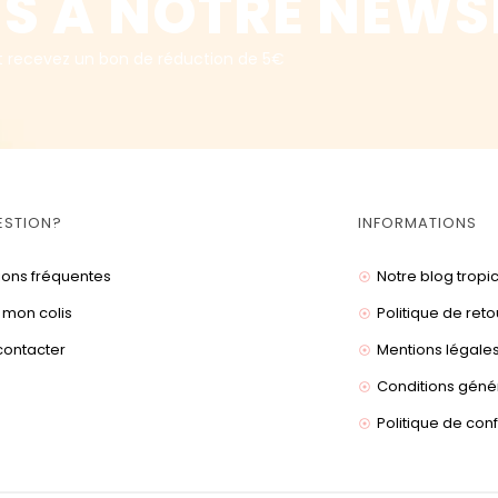
S A NOTRE NEWS
t recevez un bon de réduction de 5€
ESTION?
INFORMATIONS
ions fréquentes
Notre blog tropi
 mon colis
Politique de reto
contacter
Mentions légale
Conditions géné
Politique de conf