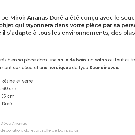
be Miroir Ananas Doré a été conçu avec le souci 
 objet qui rayonnera dans votre pièce par sa pers
e il s’adapte à tous les environnements, des plu
 très bien sa place dans une
salle de bain
, un
salon
ou tout autre
rement aux décorations
nordiques
de type
Scandinaves
.
: Résine et verre
 : 60 cm
: 35 cm
: Doré
:
Déco Ananas
:
décoration
,
doré
,
or
,
salle de bain
,
salon