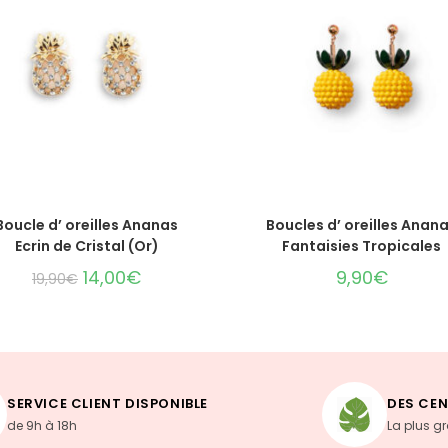
AJOUTER AU PANIER
AJOUTER AU PANIER
Boucle d’ oreilles Ananas
Boucles d’ oreilles Anan
Ecrin de Cristal (Or)
Fantaisies Tropicales
14,00
€
9,90
€
19,90
€
SERVICE CLIENT DISPONIBLE
DES CEN
de 9h à 18h
La plus g