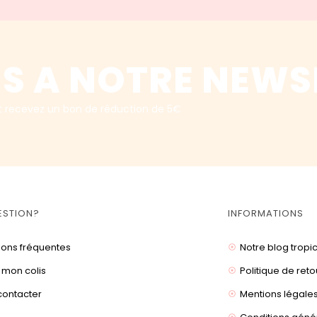
S A NOTRE NEWS
t recevez un bon de réduction de 5€
ESTION?
INFORMATIONS
ions fréquentes
Notre blog tropi
 mon colis
Politique de reto
contacter
Mentions légale