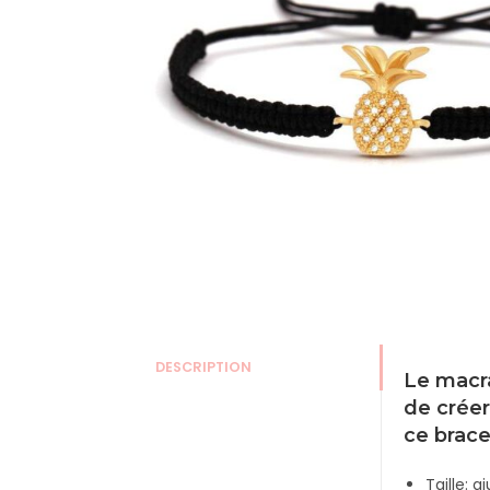
DESCRIPTION
Le macra
de crée
ce brace
Taille: a