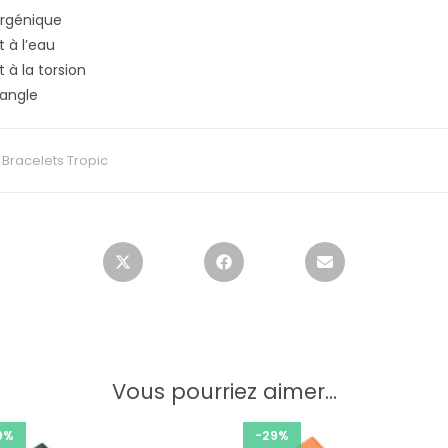
ergénique
t à l’eau
t à la torsion
sangle
:
Bracelets Tropic
Vous pourriez aimer...
9%
-29%