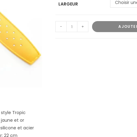
Choisir un
LARGEUR
-
+
AJOUTE
 style Tropic
 jaune et or
silicone et acier
r: 22 cm