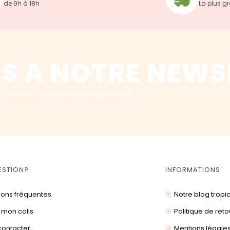
de 9h à 18h
La plus g
S A NOTRE NEWS
t recevez un bon de réduction de 5€
ESTION?
INFORMATIONS
ions fréquentes
Notre blog tropi
 mon colis
Politique de reto
contacter
Mentions légale