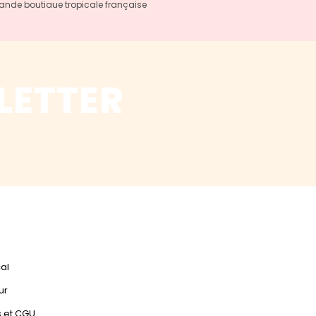
rande boutiaue tropicale française
LETTER
cal
ur
s et CGU