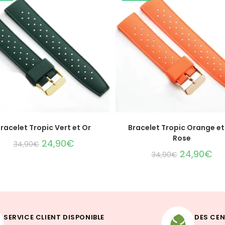
CHOIX DES OPTIONS
CHOIX DES OPTIONS
racelet Tropic Vert et Or
Bracelet Tropic Orange et
Rose
24,90
€
34,90
€
24,90
€
34,90
€
SERVICE CLIENT DISPONIBLE
DES CEN