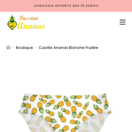
LIVRAISON OFFERTE DES 15 EUROS
>
Boutique
>
Culotte Ananas Blanche Fruitée