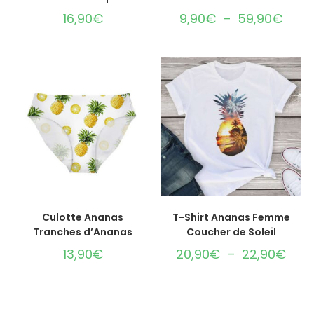
16,90
€
9,90
€
–
59,90
€
CHOIX DES OPTIONS
CHOIX DES OPTIONS
Culotte Ananas
T-Shirt Ananas Femme
Tranches d’Ananas
Coucher de Soleil
13,90
€
20,90
€
–
22,90
€