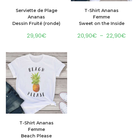
AJOUTER AU PANIER
CHOIX DES OPTIONS
Serviette de Plage
T-Shirt Ananas
Ananas
Femme
Dessin Fruité (ronde)
Sweet on the Inside
29,90
€
20,90
€
–
22,90
€
CHOIX DES OPTIONS
T-Shirt Ananas
Femme
Beach Please