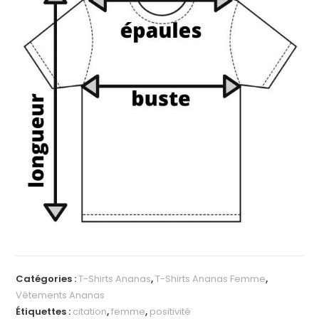
Catégories :
T-Shirts Ananas
,
T-Shirts Ananas Femme
,
Vêtements Ananas
Étiquettes :
citation
,
femme
,
positivité