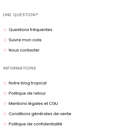
UNE QUESTION?
Questions fréquentes
Suivre mon colis
Nous contacter
INFORMATIONS
Notre blog tropical
Politique de retour
Mentions légales et CGU
Conditions générales de vente
Politique de confidentialité