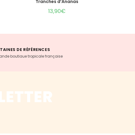
Tranches d’Ananas
13,90
€
TAINES DE RÉFÉRENCES
rande boutiaue tropicale française
LETTER