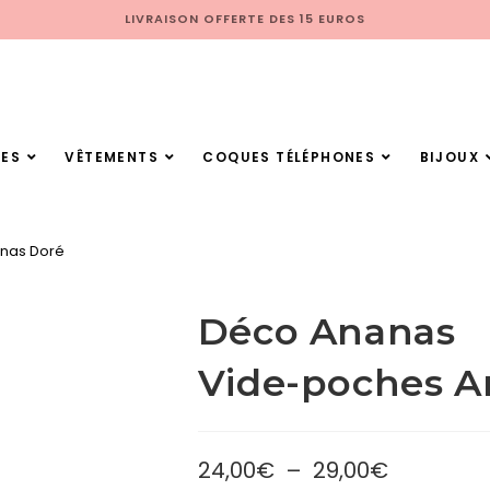
LIVRAISON OFFERTE DES 15 EUROS
ES
VÊTEMENTS
COQUES TÉLÉPHONES
BIJOUX
nas Doré
Déco Ananas
Vide-poches A
24,00
€
–
29,00
€