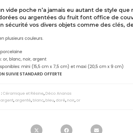
n vide poche n’a jamais eu autant de style que
 dorées ou argentées du fruit font office de cou
n sécurité vos divers objets comme des clés, de
en plusieurs couleurs.
 porcelaine
 or, blanc, noir, argent
disponibles: mini (15,5 cm x 7,5 cm) et maxi (20,5 cm x 9 cm)
ON SUIVIE STANDARD OFFERTE
 :
Céramique et Résine
,
Déco Ananas
:
argent
,
argenté
,
blanc
,
bleu
,
doré
,
noir
,
or