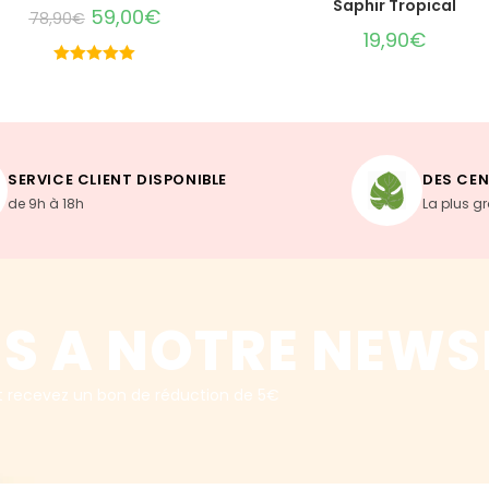
Saphir Tropical
59,00
€
78,90
€
19,90
€
Note
5.00
sur 5
SERVICE CLIENT DISPONIBLE
DES CEN
de 9h à 18h
La plus g
S A NOTRE NEWS
t recevez un bon de réduction de 5€