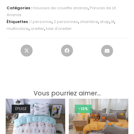
Catégories :
Housses de couette ananas
,
Parures de Lit
Ananas
Étiquettes :
1 personne
,
2 personnes
,
chambre
,
drap
,
lit
,
multicolore
,
oreiller
,
taie d'oreiller
Vous pourriez aimer...
ÉPUISÉ
-13%