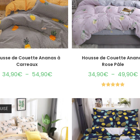
CHOIX DES OPTIONS
CHOIX DES OPTIONS
usse de Couette Ananas à
Housse de Couette Anan
Carreaux
Rose Pâle
34,90
€
–
54,90
€
34,90
€
–
49,90
€
Note
5.00
sur 5
UISÉ