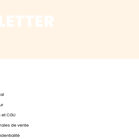
LETTER
cal
ur
s et CGU
rales de vente
identialité