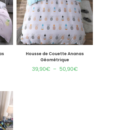
CHOIX DES OPTIONS
as
Housse de Couette Ananas
Géométrique
39,90
€
–
50,90
€