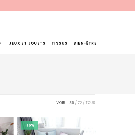
JEUX ET JOUETS
TISSUS
BIEN-ÊTRE
VOIR :
36
72
TOUS
-16%