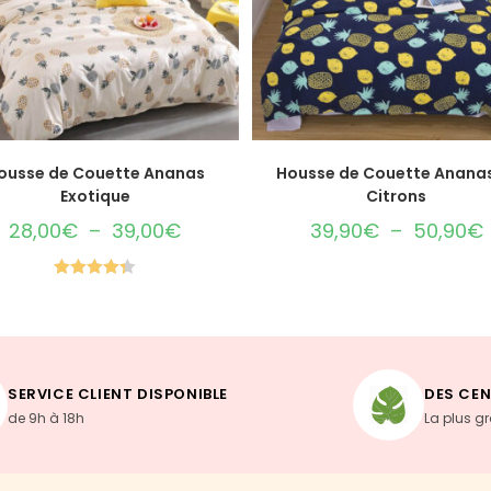
CHOIX DES OPTIONS
CHOIX DES OPTIONS
ousse de Couette Ananas
Housse de Couette Ananas
Exotique
Citrons
28,00
€
–
39,00
€
39,90
€
–
50,90
€
Note
4.33
sur 5
SERVICE CLIENT DISPONIBLE
DES CEN
de 9h à 18h
La plus g