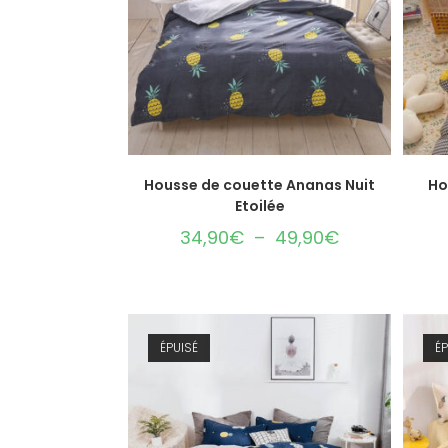
CHOIX DES OPTIONS
Housse de couette Ananas Nuit
Ho
Etoilée
34,90
€
–
49,90
€
ÉPUISÉ
ÉP