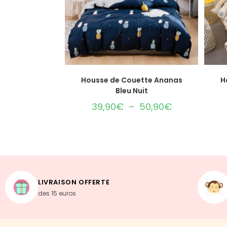
CHOIX DES OPTIONS
Housse de Couette Ananas
H
Bleu Nuit
39,90
€
–
50,90
€
LIVRAISON OFFERTE
des 15 euros