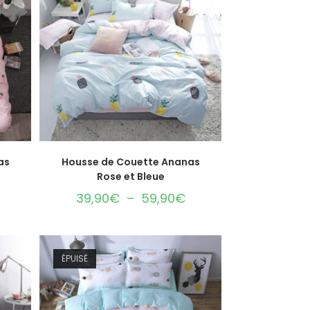
CHOIX DES OPTIONS
as
Housse de Couette Ananas
Rose et Bleue
39,90
€
–
59,90
€
ÉPUISÉ