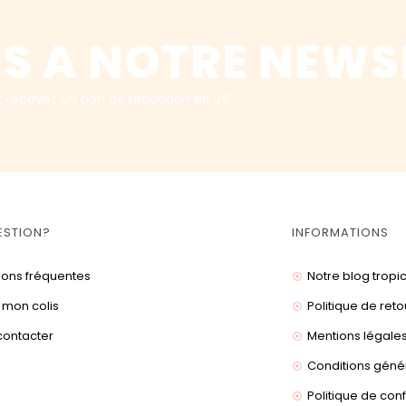
S A NOTRE NEWS
t recevez un bon de réduction de 5€
ESTION?
INFORMATIONS
ions fréquentes
Notre blog tropi
 mon colis
Politique de reto
contacter
Mentions légale
Conditions géné
Politique de conf