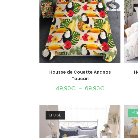
CHOIX DES OPTIONS
Housse de Couette Ananas
H
Toucan
49,90
€
–
69,90
€
-1
ÉPUISÉ