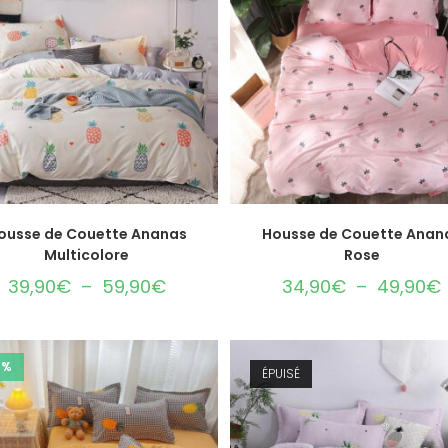
CHOIX DES OPTIONS
CHOIX DES OPTIONS
ousse de Couette Ananas
Housse de Couette Anan
Multicolore
Rose
39,90
€
–
59,90
€
34,90
€
–
49,90
€
3%
ÉPUISÉ