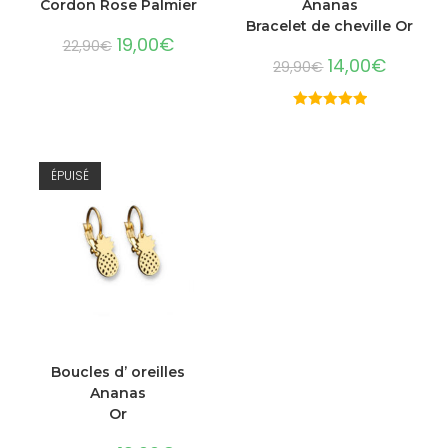
Cordon Rose Palmier
Ananas
Bracelet de cheville Or
19,00
€
22,90
€
14,00
€
29,90
€
Note
5.00
sur 5
ÉPUISÉ
LIRE LA SUITE
Boucles d’ oreilles
Ananas
Or