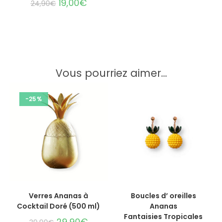
19,00
€
24,90
€
Vous pourriez aimer...
-25%
AJOUTER AU PANIER
AJOUTER AU PANIER
Verres Ananas à
Boucles d’ oreilles
Cocktail Doré (500 ml)
Ananas
Fantaisies Tropicales
29,90
€